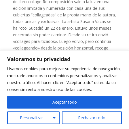
de libro-collage Re-composición sale a la luz en una
edición limitada y numerada con cada una de sus
cubiertas “collageadas” de la propia mano de la autora,
todas únicas y exclusivas. La artista Susana Vacas se
ha roto. Sucedió un 22 de enero. Estuvo unos meses
encerrada sin poder caminar. Desde su retiro envió
«collages paraliticados». Luego volvió, pero continúa
«collageando» desde la posición horizontal, recoge
papeles, recorta papeles, trocea las piernas de cuanto
Valoramos tu privacidad
ve. Los reparte, los regala, los almacena, los oculta…
Es el comienzo de Re-composición: un juego literario
Usamos cookies para mejorar su experiencia de navegación,
autobiográfico con […]
mostrarle anuncios o contenidos personalizados y analizar
nuestro tráfico. Al hacer clic en “Aceptar todo” usted da su
consentimiento a nuestro uso de las cookies.
Aceptar todo
Copyright Sociedad Cultural Aladrada © 2024
Personalizar
Rechazar todo