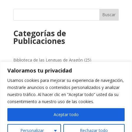
original
actual
era:
es:
Buscar
17,00 €.
16,15 €.
Categorías de
Publicaciones
25
Biblioteca de las Lenguas de Aragón
25
productos
1
Sin categorizar
1
Valoramos tu privacidad
producto
5
Colección "Vidas Semblantes"
5
Usamos cookies para mejorar su experiencia de navegación,
productos
16
Colección Clarión
16
mostrarle anuncios o contenidos personalizados y analizar
productos
nuestro tráfico. Al hacer clic en “Aceptar todo” usted da su
29
Ediciones de autor y coediciones
29
consentimiento a nuestro uso de las cookies.
productos
7
Fuera de Colección
7
productos
Aceptar todo
Personalizar
Rechazar todo