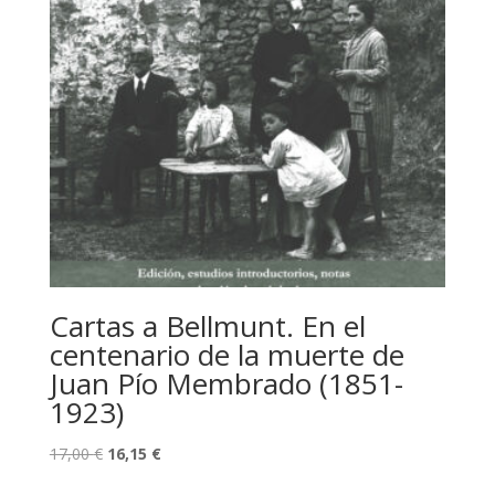
Cartas a Bellmunt. En el
centenario de la muerte de
Juan Pío Membrado (1851-
1923)
El
El
17,00
€
16,15
€
precio
precio