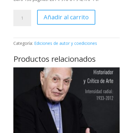
Pilar
Añadir al carrito
Castellano
1926-
2014.
Esmalte
Categoría:
Ediciones de autor y coediciones
y
pintura:
Productos relacionados
pasión
geométrica.
cantidad