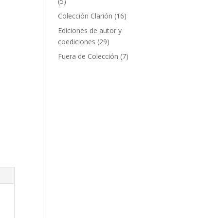
5
5
productos
16
Colección Clarión
16
productos
Ediciones de autor y
29
coediciones
29
productos
7
Fuera de Colección
7
productos