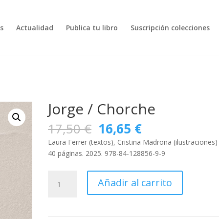
s
Actualidad
Publica tu libro
Suscripción colecciones
Jorge / Chorche
El
El
17,50
€
16,65
€
precio
precio
Laura Ferrer (textos), Cristina Madrona (ilustraciones)
original
actual
40 páginas. 2025. 978-84-128856-9-9
era:
es:
17,50 €.
16,65 €.
Jorge
Añadir al carrito
/
Chorche
cantidad